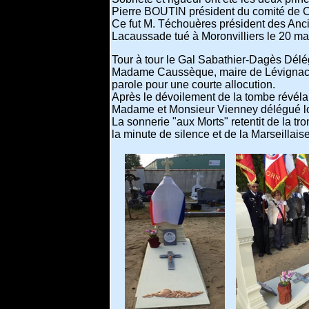
Pierre BOUTIN président du comité de Cas
Ce fut M. Téchouères président des Ancie
Lacaussade tué à Moronvilliers le 20 mai
Tour à tour le Gal Sabathier-Dagès Dél
Madame Caussèque, maire de Lévignacq e
parole pour une courte allocution.
Après le dévoilement de la tombe révéla
Madame et Monsieur Vienney délégué loca
La sonnerie "aux Morts" retentit de la t
la minute de silence et de la Marseillais