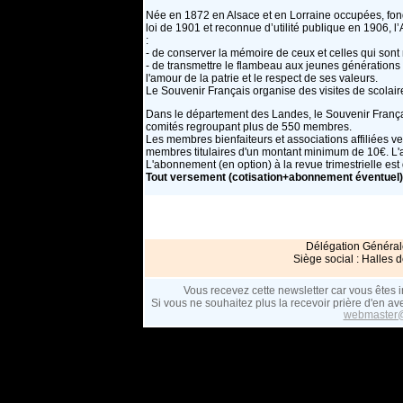
Née en 1872 en Alsace et en Lorraine occupées, fon
loi de 1901 et reconnue d’utilité publique en 1906
:
- de conserver la mémoire de ceux et celles qui sont
- de transmettre le flambeau aux jeunes générations e
l'amour de la patrie et le respect de ses valeurs.
Le Souvenir Français organise des visites de scolair
Dans le département des Landes, le Souvenir Françai
comités regroupant plus de 550 membres.
Les membres bienfaiteurs et associations affiliées v
membres titulaires d'un montant minimum de 10€. L
L'abonnement (en option) à la revue trimestrielle est 
Tout versement (cotisation+abonnement éventuel) ég
Délégation Général
Siège social : Halle
Vous recevez cette newsletter car vous êtes
Si vous ne souhaitez plus la recevoir
prière d'en ave
webmaster@s