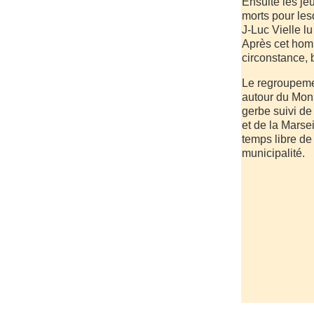
Ensuite
les je
morts pour les
J-Luc Vielle l
Après cet ho
circonstance, 
Le regroupemen
autour du Monu
gerbe suivi de
et de la Marsei
temps libre de
municipalité.