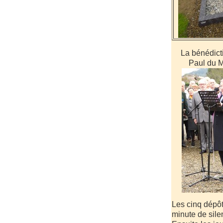
La bénédict
Paul du M
Les cinq dépôt
minute de sile