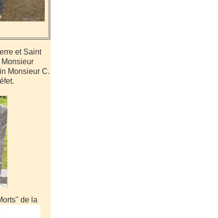
rre et Saint
e Monsieur
fin Monsieur C.
fet.
Morts" de la