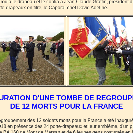
oula le drapeau et le confia à Jean-Claude Graffin, président d
rte-drapeaux en titre, le Caporal-chef David Adeline.
URATION D'UNE TOMBE DE REGROU
DE 12 MORTS POUR LA FRANCE
egroupement des 12 soldats morts pour la France a été inaugur
18 en présence des 24 porte-drapeaux et leur emblème, d'un p
la BA 160 de Mont de Marsan et de 6 jeunes gens costumés en 