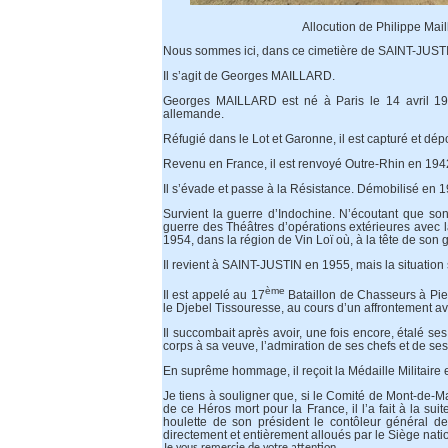
Allocution de Philippe Mai
Nous sommes ici, dans ce cimetière de SAINT-JUSTI
Il s’agit de Georges MAILLARD.
Georges MAILLARD est né à Paris le 14 avril 1922
allemande.
Réfugié dans le Lot et Garonne, il est capturé et dé
Revenu en France, il est renvoyé Outre-Rhin en 1942 
Il s’évade et passe à la Résistance. Démobilisé en 19
Survient la guerre d’Indochine. N’écoutant que son 
guerre des Théâtres d’opérations extérieures avec la 
1954, dans la région de Vin Loï où, à la tête de son g
Il revient à SAINT-JUSTIN en 1955, mais la situation
ème
Il est appelé au 17
Bataillon de Chasseurs à Pied 
le Djebel Tissouresse, au cours d’un affrontement avec
Il succombait après avoir, une fois encore, étalé ses 
corps à sa veuve, l’admiration de ses chefs et de s
En suprême hommage, il reçoit la Médaille Militaire et
Je tiens à souligner que, si le Comité de Mont-de-M
de ce Héros mort pour la France, il l’a fait à la su
houlette de son président le contôleur général 
directement et entièrement alloués par le Siège nati