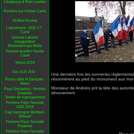
Lévignacq & Rion Landes
Pontonx-sur-l'Adour Carré
Meilhan Ducamp
Labouheyre : AGD 17 -
Carré
Onesse-Laharie
inauguration
Monument aux Morts
Perquie quartier Gaube
Carré
Voeux 2018
Dax AGD 2018
Une dernière fois les sonneries règlementair
résonnèrent au pied du monument aux morts
Pissos stèle N.Garaude -
Mano
Monsieur de Andréïs prit la tête des autorit
Pays Grenadois - Remise
dévouement.
Drapeau
Tombe de regroupement
Pontonx-Pays-Tarusate
AGD 2019
Cap Gascogne Montaut-
StSever
Pontonx-Pays-Tarusate
Poyanne
Pontonx-Pays-Tarusate