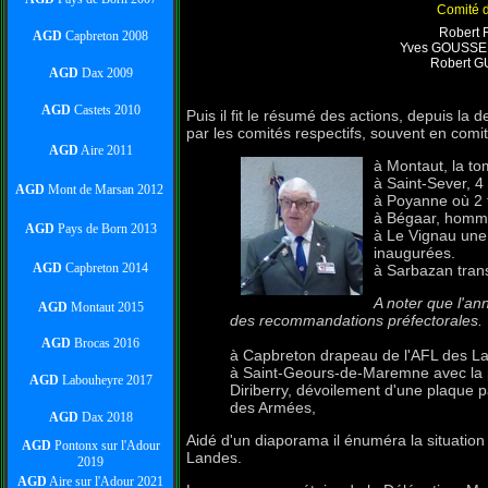
Comité
Robert 
AGD
Capbreton 2008
Yves GOUSSE
Robert 
AGD
Dax 2009
AGD
Castets 2010
Puis il fit le résumé des actions, depuis l
par les comités respectifs, souvent en comi
AGD
Aire 2011
à Montaut, la to
à Saint-Sever, 4 
AGD
Mont de Marsan 2012
à Poyanne où 2 
à Bégaar, homma
AGD
Pays de Born 2013
à Le Vignau une 
inaugurées.
AGD
Capbreton 2014
à Sarbazan trans
A noter que l'an
AGD
Montaut 2015
des recommandations préfectorales.
AGD
Brocas 2016
à Capbreton drapeau de l'AFL des Lan
à Saint-Geours-de-Maremne avec la p
AGD
Labouheyre 2017
Diriberry,
dévoilement d'une plaque 
des Armées,
AGD
Dax 2018
Aidé d'un diaporama il énuméra la situation 
AGD
Pontonx sur l'Adour
Landes.
2019
AGD
Aire sur l'Adour 2021