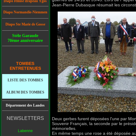
Diapo remise drapeau Ygos
Jean-Pierre Dubasque résumait les circonst
Diapo Normandie-Niemmen
Diapo Ste Marie de Gosse
Stèle Garaude
70ème anniversaire
TOMBES
ENTRETENUES
LISTE DES TOMBES
ALBUM DES TOMBES
Département des Landes
NEWSLETTERS
Deux gerbes furent déposées l'une par Mon
Souvenir Français, la seconde par le présid
mémorielles.
Labenne
En même temps une rose a été déposée au pie