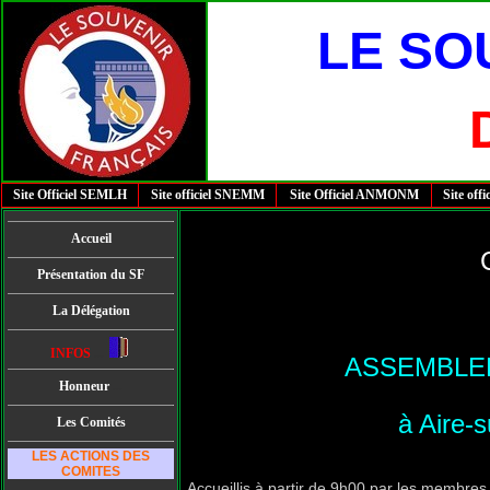
LE SO
Site Officiel SEMLH
Site officiel SNEMM
Site Officiel ANMONM
Site offi
Accueil
Présentation du SF
La Délégation
INFOS
...
ASSEMBLE
Honneur
.
..
à Aire-
Les Comités
LES ACTIONS DES
COMITES
Accueillis à partir de 9h00 par les membres 