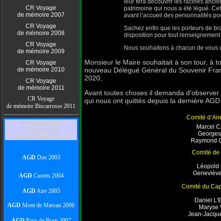
leur fera découvrir les racines ancie
CR Voyage
patrimoine qui nous a été légué. Cet
de mémoire 2007
avant l’accueil des personnalités pou
CR Voyage
Sachez enfin que les porteurs de bra
de mémoire 2008
disposition pour tout renseignement o
CR Voyage
Nous souhaitons à chacun de vous u
de mémoire 2009
Monsieur le Maire souhaitait à son tour, à 
CR Voyage
de mémoire 2010
nouveau Délégué Général du Souvenir Fr
2020,
CR Voyage
de mémoire 2011
Avant toutes choses il demanda d'observer
CR Voyage
qui nous ont quittés depuis la dernière AG
de mémoire Biscarrosse 2011
Comité d’Air
ASSEMBLEES
Marcel 
GENERALES
George
DEPARTEMENTALES
Raymond 
.
Comité de
AGD
Dax 2003
Léopold
Genevièv
AGD
Castets 2004
Comité du Ca
AGD
Aire 2005
Daniel L
AGD
Mont de Marsan 2006
Maryse
Jean-Jacq
AGD
Pays de Born 2007