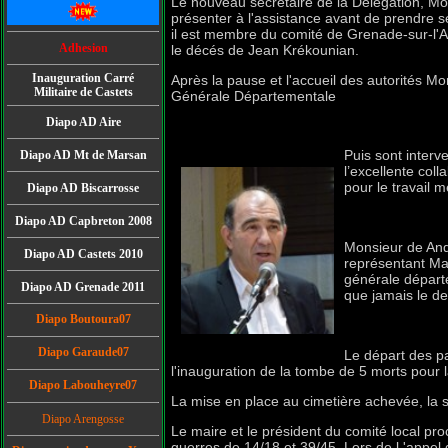
Le nouveau secrétaire de la Délégation, M
présenter à l'assistance avant de prendre s
il est membre du comité de Grenade-sur-l'A
Adhesion
le décés de Jean Krékounian.
Inauguration Carré
Après la pause et l'accueil des autorités M
Militaire de Castets
Générale Départementale
Diapo AD Aire
Puis sont interv
Diapo AD Mt de Marsan
l’excellente coll
pour le travail
mé
Diapo AD Biscarrosse
Diapo AD Capbreton 2008
Monsieur de And
Diapo AD Caste
ts 2010
représentant Ma
générale départe
Diapo AD Grenade 2011
que jamais le d
Diapo Boutoura07
Diapo Garaude07
Le départ des par
l'inauguration de la tombe de 5 morts pour l
Diapo Labouheyre07
La mise en place au cimetière achevée, la so
Diapo Arengosse
Le maire et le président du comité local pr
guerres de 14/18 et 39/45.
Lors de l 'appel