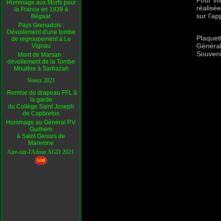
Pour vi
Hommage aux Morts pour
réalisé
la France en 1939 à
sur l'ap
Bégaar
Pays Grenadois :
Dévoilement d'une tombe
Plaquet
de regroupement à Le
Général
Vignau
Souveni
Mont de Marsan :
dévoilement de la Tombe
Moulère à Sarbazan
Voeux 2021
Remise du drapeau FFL à
la garde
du Collège Saint Joseph
de Capbreton
Hommage au Général P.V.
Guilhem
à Saint Geours de
Maremne
Aire-sur-l'Adour AGD 2021