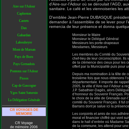
d'Aire-sur-l'Adour où se déroulait l'AGD, a
Aire sur l'Adour
sanitaire. Le café et les viennoiseries les at
Capbreton
D'emblée Jean-Pierre DUBASQUE président d
Castets
demander à l'assemblée de se lever pour l'e
remercia de leur présence et donna quelque
Dax
M
onsieur le Maire
Gabardan
Monsieur le Délégué Général
Labouheyre
Messieurs les porte-drapeaux
Mesdames, Messieurs
Mont de Marsan
Les membres du Comité du Souvenir Fr
Pays de Born
chef-lieu de leur circonscription. I
de la clémence des cieux pour les cé
Pays Grenadois
offert par la Municipalité puis pour u
Pontonx sur l'Adour
Depuis ma nomination à la tête de ce
troisième fois que nous obtenons l’
Pissos
départementale. Il importe de rappel
Cap de Gascogne
2005, la ville d’Aire-sur-l’Adour a 
J.P. Sabathier-Dagès, alors Délégué
Ygos Saint Saturnin
d’honneur du Souvenir Français. Pour
le choix de la ville de Grenade-sur-
La Délégation Générale
comité du Souvenir Français. Il fut 
Barrans dont je salue ici la présence
CR VOYAGES DE
MEMOIRE
Les conjoints et amis de nos adhére
moral et financier chiffré qui vont s
dans le hall d’entrée où Madame San
CR Voyage
de la commune, les attend pour une 
de mémoire 2006