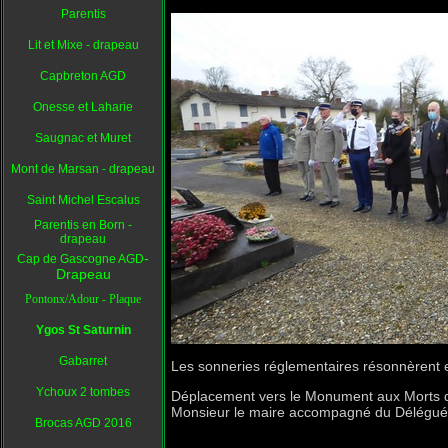
Parentis
Lit et Mixe - drapeau
Capbreton AGD
Onesse et Laharie
Saugnac et Muret
Mont de Marsan - drapeau
Saint Michel Escalus
Parentis en Born -
drapeau
-
Cap de Gascogne AGD
Drapeau
Pontonx/Adour - Plaque
Ygos St Saturnin
Gabarret
Les sonneries réglementaires résonnèrent et 
Ychoux 2 tombes
Déplacement vers le Monument aux Morts d
Monsieur le maire accompagné du Délégué 
Brocas AGD 2016