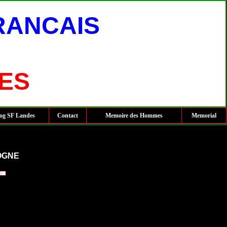
RANCAIS
ES
og SF Landes
Contact
Memoire des Hommes
Memorial
OGNE