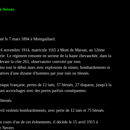
à Nevers
 né le 7 mars 1894 à Montgaillard.
le 6 novembre 1914, matricule 1165 à Mont de Marsan, au 12ème
erie. Le régiment remonte en secteur de la haute chevauchée, dans la
devant la côte 263, observatoire convoité par tous.
ieu tout le début mars avec explosions de mines, bombardements et
catives d'une dizaine d'hommes par jour tués ou blessés.
que française, pertes de 12 tués, 57 blessés, 27 disparus, jusqu'à la
ues accrochages avec des pertes parfois conséquentes.
blessés.
ril violents bombardements, avec perte de 12 tués et 75 blessés.
u cours d'un de ces évènements, il décède le 15 avril 1915 à
de Nevers