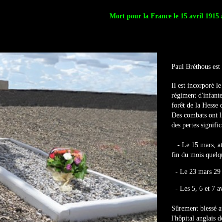
Mort pour la France le 15 avril 1915 
Paul Bréthous est
Il est incorporé 
régiment d'infant
forêt de la Hesse 
Des combats ont l
des pertes signifi
- Le 15 mars, atta
fin du mois quelq
- Le 23 mars 29 
- Les 5, 6 et 7 av
Sûrement blessé a
l'hôpital anglais 