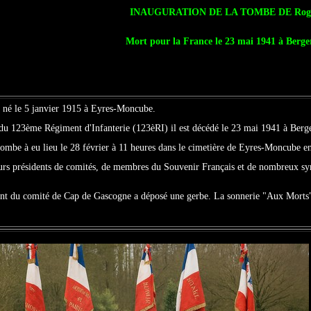
INAUGURATION DE LA TOMBE DE Rog
Mort pour la France le 23 mai 1941 à Berg
é le 5 janvier 1915 à Eyres-Moncube.
é du 123ème Régiment d'Infanterie (123èRI) il est décédé le 23 mai 1941 à Berg
tombe à eu lieu le 28 février à 11 heures dans le cimetière de Eyres-Moncube 
urs présidents de comités, de membres du Souvenir Français et de nombreux sy
nt du comité de Cap de Gascogne a déposé une gerbe. La sonnerie "Aux Morts" ré