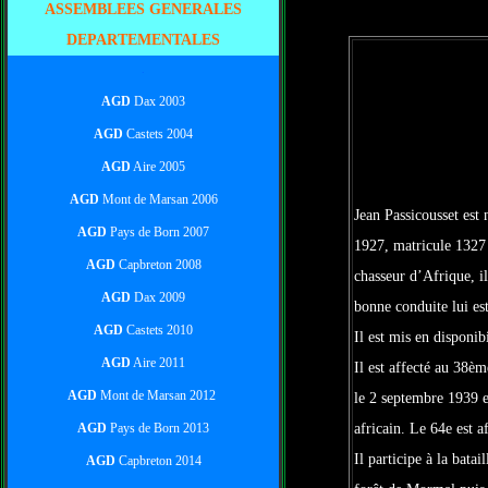
ASSEMBLEES GENERALES
DEPARTEMENTALES
.
AGD
Dax 2003
AGD
Castets 2004
AGD
Aire 2005
AGD
Mont de Marsan 2006
Jean Passicousset est 
AGD
Pays de Born 2007
1927, matricule 1327 
AGD
Capbreton 2008
chasseur d’Afrique, i
AGD
Dax 2009
bonne conduite lui es
AGD
Castets 2010
Il est mis en disponibi
AGD
Aire 2011
Il est affecté au 38ème
AGD
Mont de Marsan 2012
le 2 septembre 1939 e
AGD
Pays de Born 2013
africain. Le 64e est a
Il participe à la bata
AGD
Capbreton 2014