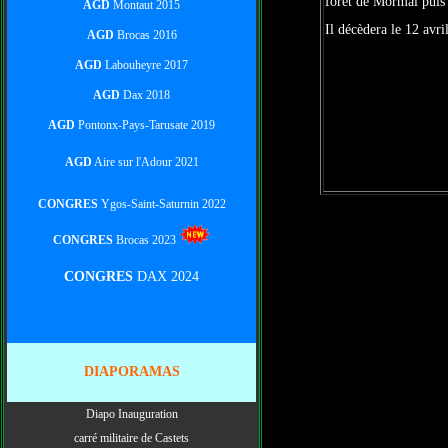
forêt de Mormal puis à
AGD
Montaut 2015
Il décèdera le 12 avri
AGD
Brocas 2016
AGD
Labouheyre 2017
AGD
Dax 2018
AGD
Pontonx-Pays-Tarusate 2019
AGD
Aire sur l'Adour 2021
CONGRES
Ygos-Saint-Saturnin 2022
CONGRES
Brocas 2023
CONGRES
DAX 2024
DIAPORAMAS
Diapo Inauguration
carré militaire de Castets