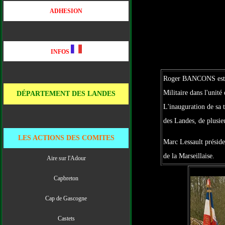
ADHESION
INFOS
Roger BANCONS est n
Militaire dans l'unit
DÉPARTEMENT DES LANDES
L'inauguration de sa 
des Landes, de plusie
LES ACTIONS DES COMITES
Marc Lessault préside
de la Marseillaise.
Aire sur l'Adour
Capbreton
Cap de Gascogne
Castets